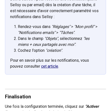
Sellsy ou par email) dès la création d'une tâche, il 
est nécessaire d'avoir correctement paramétré vos 
notifications dans Sellsy :
Rendez-vous dans 
"Réglages"
 > 
"Mon profil"
 > 
"Notifications emails"
 > 
"Tâches"
.
Dans le champ 
"Objets"
, sélectionnez 
"les 
miens + ceux partagés avec moi"
.
Cochez l'option 
"création"
.
Pour en savoir plus sur les notifications, vous 
pouvez consulter 
cet article
.
Finalisation
Une fois la configuration terminée, cliquez sur 
“Activer 