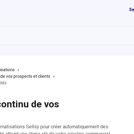
Se
isations
de vos prospects et clients
ités
continu de vos
omatisations Sellsy pour créer automatiquement des
té atteint une étape clé de votre pipeline commercial.