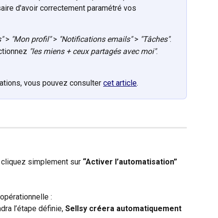
ssaire d'avoir correctement paramétré vos 
"
 > 
"Mon profil"
 > 
"Notifications emails"
 > 
"Tâches"
.
ctionnez 
"les miens + ceux partagés avec moi"
.
cations, vous pouvez consulter 
cet article
.
 cliquez simplement sur 
“Activer l’automatisation”
opérationnelle :
ra l’étape définie, 
Sellsy créera automatiquement 