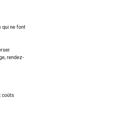
 qui ne font 
rser.
rge, rendez-
t coûts 