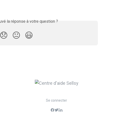
vé la réponse à votre question ?
😞
😐
😃
Se connecter