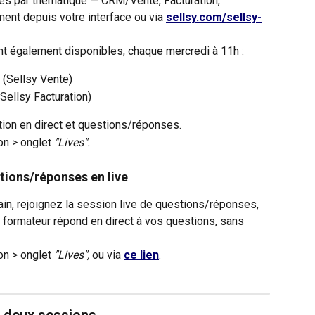
es par thématique — CRM/Vente, Facturation, 
ent depuis votre interface ou via 
sellsy.com/sellsy-
t également disponibles, chaque mercredi à 11h :
 (Sellsy Vente)
(Sellsy Facturation)
on en direct et questions/réponses.
on > onglet 
"Lives".
tions/réponses en live
n, rejoignez la session live de questions/réponses, 
 formateur répond en direct à vos questions, sans 
on > onglet 
"Lives",
 ou via 
ce lien
.
 deux sessions